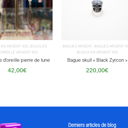
,
,
 EN ARGENT 925
BOUCLES
BAGUES ARGENT
BAGUES ARGENT 9
'OREILLE ARGENT 925
BIJOUX EN ARGENT 925
ER AU PANIER
AJOUTER AU PANIER
 d’oreille pierre de lune
Bague skull « Black Zyrcon »
42,00
€
220,00
€
Derniers articles de blog