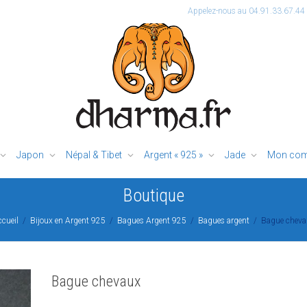
Appelez-nous au 04.91.33.67.44
Japon
Népal & Tibet
Argent « 925 »
Jade
Mon com
Boutique
cueil
Bijoux en Argent 925
Bagues Argent 925
Bagues argent
Bague cheva
Bague chevaux