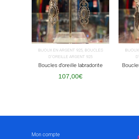
,
BIJOUX EN ARGENT 925
BOUCLES
BIJOUX
D'OREILLE ARGENT 925
D
AJOUTER AU PANIER
AJOUT
Boucles d’oreille labradorite
Boucles
107,00
€
Mon compte