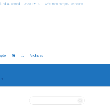
 lundi au samedi, 10h30-19h00
Créer mon compte/Connexion
pte
Archives
ux