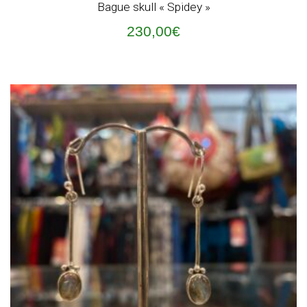
Bague skull « Spidey »
230,00
€