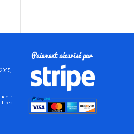
2025,
nnée et
ntures