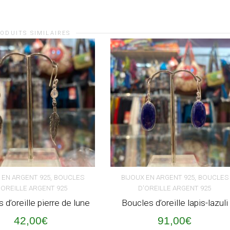
ODUITS SIMILAIRES
,
,
 EN ARGENT 925
BOUCLES
BIJOUX EN ARGENT 925
BOUCLES
'OREILLE ARGENT 925
D'OREILLE ARGENT 925
ER AU PANIER
AJOUTER AU PANIER
 d’oreille pierre de lune
Boucles d’oreille lapis-lazuli
42,00
€
91,00
€