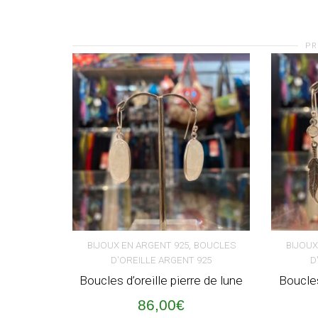
PR
,
BIJOUX EN ARGENT 925
BOUCLES
BIJOUX
D'OREILLE ARGENT 925
D
AJOUTER AU PANIER
AJOUT
Boucles d’oreille pierre de lune
Boucles
86,00
€