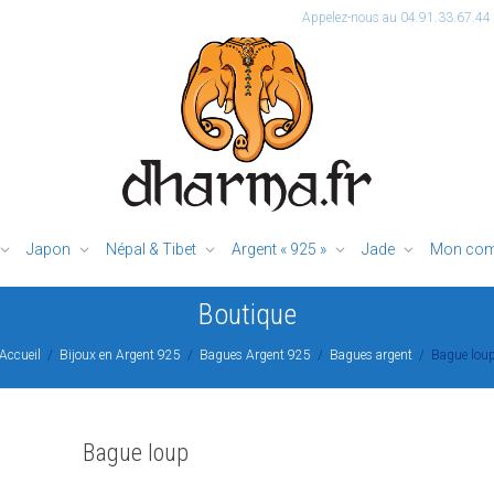
Appelez-nous au 04.91.33.67.44
Japon
Népal & Tibet
Argent « 925 »
Jade
Mon com
Boutique
Accueil
Bijoux en Argent 925
Bagues Argent 925
Bagues argent
Bague lou
Bague loup