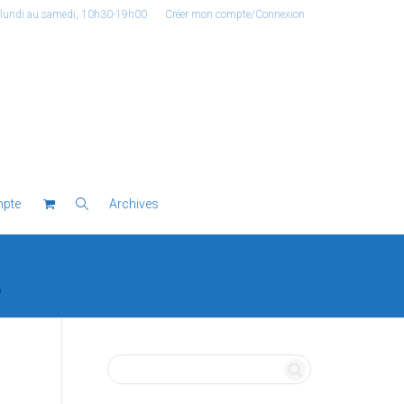
 lundi au samedi, 10h30-19h00
Créer mon compte/Connexion
pte
Archives
p