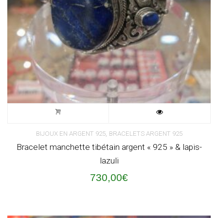
,
BIJOUX EN ARGENT 925
BRACELETS ARGENT 925
Bracelet manchette tibétain argent « 925 » & lapis-
lazuli
730,00
€