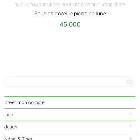
,
BIJOUX EN ARGENT 925
BOUCLES D'OREILLE ARGENT 925
Boucles d’oreille pierre de lune
45,00
€
Créer mon compte
Inde
Japon
Népal & Tibet