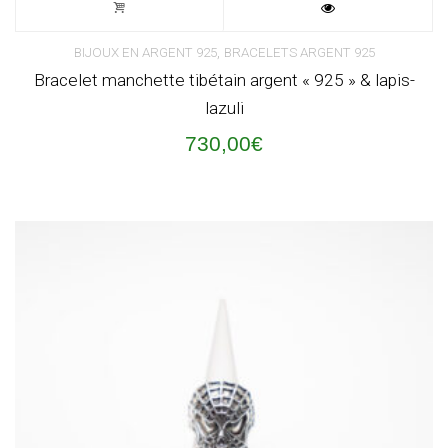
,
BIJOUX EN ARGENT 925
BRACELETS ARGENT 925
Bracelet manchette tibétain argent « 925 » & lapis-
lazuli
730,00
€