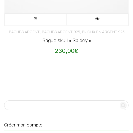
,
,
BAGUES ARGENT
BAGUES ARGENT 925
BIJOUX EN ARGENT 925
Bague skull « Spidey »
230,00
€
Créer mon compte