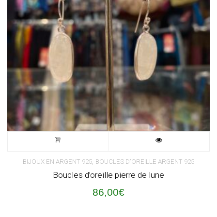
,
BIJOUX EN ARGENT 925
BOUCLES D'OREILLE ARGENT 925
Boucles d’oreille pierre de lune
86,00
€