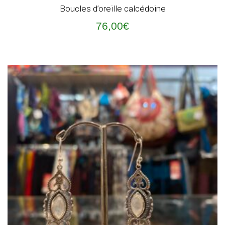
Boucles d’oreille calcédoine
76,00
€