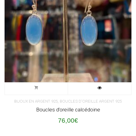
,
BIJOUX EN ARGENT 925
BOUCLES D'OREILLE ARGENT 925
Boucles d’oreille calcédoine
76,00
€