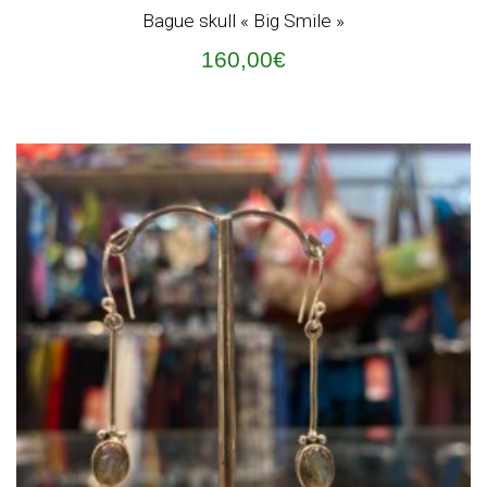
Bague skull « Big Smile »
160,00
€