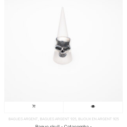
,
,
BAGUES ARGENT
BAGUES ARGENT 925
BIJOUX EN ARGENT 925
Bague skull « Catacomba »